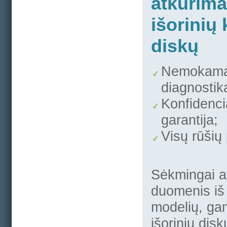
atkūrima
išorinių 
diskų
Nemokam
diagnostik
Konfidenc
garantija;
Visų rūšių
Sėkmingai a
duomenis iš 
modelių, ga
išorinių disk