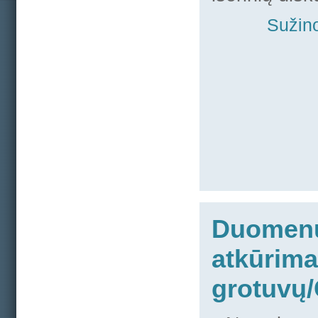
Sužino
Duomen
atkūrima
grotuvų