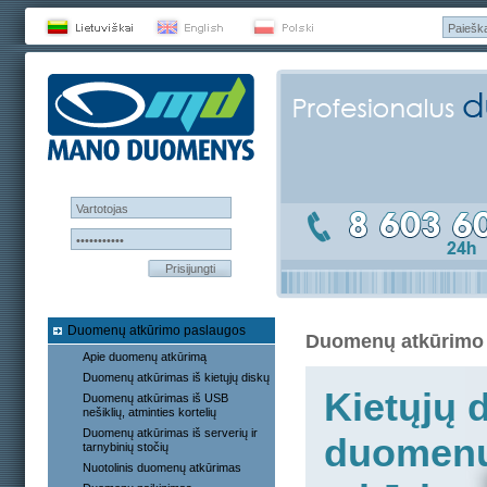
Prisijungti
Duomenų atkūrimo paslaugos
Duomenų atkūrimo
Apie duomenų atkūrimą
Duomenų atkūrimas iš kietųjų diskų
Kietųjų 
Duomenų atkūrimas iš USB
nešiklių, atminties kortelių
Duomenų atkūrimas iš serverių ir
duomen
tarnybinių stočių
Nuotolinis duomenų atkūrimas