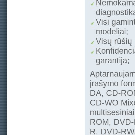
Nemokam
diagnostik
Visi gamint
modeliai;
Visų rūšių
Konfidenc
garantija;
Aptarnauja
įrašymo form
DA, CD-RO
CD-WO Mix
multisesinia
ROM, DVD-
R, DVD-RW