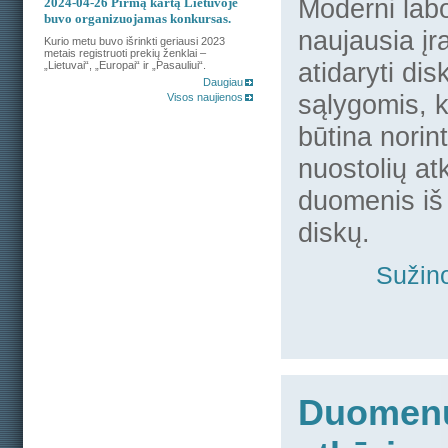
Moderni labo
2024-04-26
Pirmą kartą Lietuvoje
buvo organizuojamas konkursas.
naujausia įr
Kurio metu buvo išrinkti geriausi 2023
metais registruoti prekių ženklai –
atidaryti dis
„Lietuvai“, „Europai“ ir „Pasauliui“.
Daugiau
sąlygomis, 
Visos naujienos
būtina norin
nuostolių atk
duomenis iš 
diskų.
Sužino
Duomen