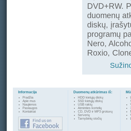
DVD+RW. P
duomenų atk
diskų, įrašyt
programų pa
Nero, Alcoh
Roxio, Clone
Sužino
Informacija
Duomenų atkūrimas iš:
Mūs
Pradžia
HDD kietųjų diskų
Apie mus
SSD kietųjų diskų
Naujienos
USB raktų
Paslaugos
Atminties kortelių
Kontakta
i
CD, DVD ir MP3 grotuvų
Serverių
Tarnybinių stočių