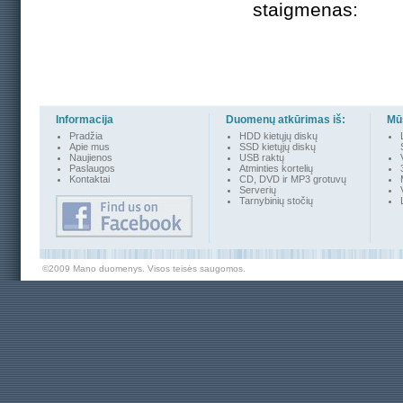
staigmenas:
Informacija
Duomenų atkūrimas iš:
Mūs
Pradžia
HDD kietųjų diskų
Apie mus
SSD kietųjų diskų
Naujienos
USB raktų
Paslaugos
Atminties kortelių
Kontakta
i
CD, DVD ir MP3 grotuvų
Serverių
Tarnybinių stočių
©2009 Mano duomenys. Visos teisės saugomos.