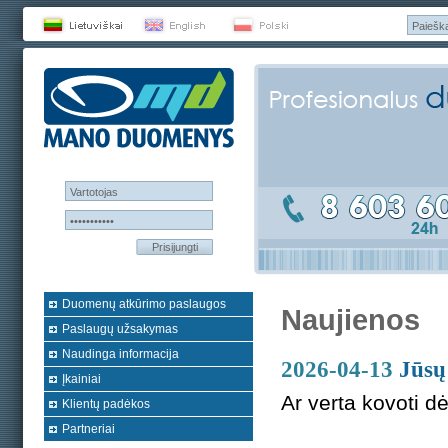
Prisijungti
Duomenų atkūrimo paslaugos
Naujienos
Paslaugų užsakymas
Naudinga informacija
2026-04-13
Jūsų
Įkainiai
Ar verta kovoti d
Klientų padėkos
Partneriai