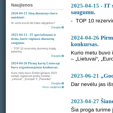
Naujienos
2025-04-15
- IT
saugumu.
2026-04-13
Jūsų duomenys buvo
nutekinti:
- TOP 10 rezervi
Ar verta kovoti dėl žalos atlyginimo?
Daugiau
2025-04-15
- IT specialistams ir
2024-04-26
Pirm
tiems, kurie rūpinasi duomenų
saugumu.
konkursas.
- TOP 10 rezervinių duomenų kopijų
Kurio metu buvo i
patarimų:
Daugiau
– „Lietuvai“, „Euro
2024-04-26
Pirmą kartą Lietuvoje
buvo organizuojamas konkursas.
Kurio metu buvo išrinkti geriausi 2023
2023-06-21
„Goo
metais registruoti prekių ženklai –
„Lietuvai“, „Europai“ ir „Pasauliui“.
Dar nevėlu jas išs
Daugiau
Visos naujienos
2023-04-27
Šian
Šia proga turime