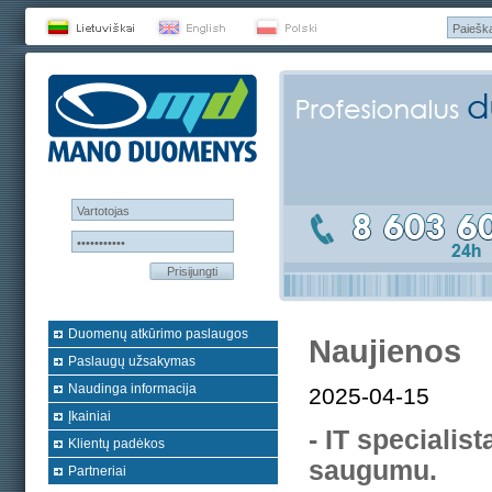
Prisijungti
Duomenų atkūrimo paslaugos
Naujienos
Paslaugų užsakymas
Naudinga informacija
2025-04-15
Įkainiai
- IT specialis
Klientų padėkos
saugumu.
Partneriai