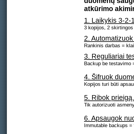
duomenų saugum
atkūrimo akimi
1. Laikykis 3-2-1
3 kopijos, 2 skirtingos
2. Automatizuok
Rankinis darbas = kla
3. Reguliariai t
Backup be testavimo = 
4. Šifruok duom
Kopijos turi būti apsau
5. Ribok prieigą.
Tik autorizuoti asmen
6. Apsaugok nu
Immutable backups = f