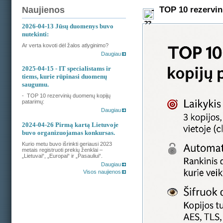
- TOP 10 rezervin
Naujienos
2026-04-13
Jūsų duomenys buvo
nutekinti:
Ar verta kovoti dėl žalos atlyginimo?
Daugiau
2025-04-15
- IT specialistams ir
tiems, kurie rūpinasi duomenų
saugumu.
- TOP 10 rezervinių duomenų kopijų
patarimų:
Daugiau
2024-04-26
Pirmą kartą Lietuvoje
buvo organizuojamas konkursas.
Kurio metu buvo išrinkti geriausi 2023
metais registruoti prekių ženklai –
„Lietuvai“, „Europai“ ir „Pasauliui“.
Daugiau
Visos naujienos