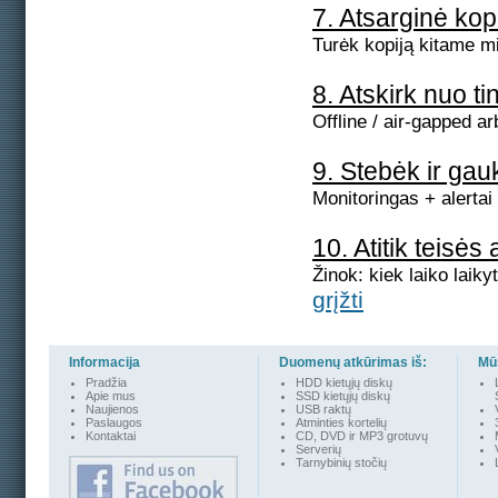
7. Atsarginė kopi
Turėk kopiją kitame mi
8. Atskirk nuo ti
Offline / air-gapped a
9. Stebėk ir gau
Monitoringas + alertai
10. Atitik teisė
Žinok: kiek laiko laikyt
grįžti
Informacija
Duomenų atkūrimas iš:
Mūs
Pradžia
HDD kietųjų diskų
Apie mus
SSD kietųjų diskų
Naujienos
USB raktų
Paslaugos
Atminties kortelių
Kontakta
i
CD, DVD ir MP3 grotuvų
Serverių
Tarnybinių stočių