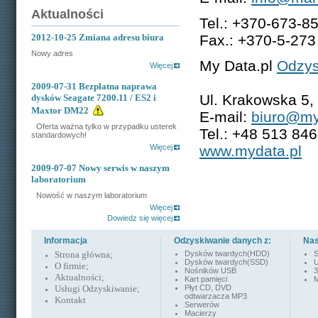
Aktualności
Tel.: +370-673-8
2012-10-25
Zmiana adresu biura
Fax.: +370-5-273
Nowy adres
My Data.pl
Odzys
Więcej
2009-07-31
Bezpłatna naprawa
Ul. Krakowska 5
dysków Seagate 7200.11 / ES2 i
Maxtor DM22
E-mail:
biuro@my
Oferta ważna tylko w przypadku usterek
Tel.: +48 513 84
standardowych!
Więcej
www.mydata.pl
2009-07-07
Nowy serwis w naszym
laboratorium
Nowość w naszym laboratorium
Więcej
Dowiedz się więcej
Informacja
Odzyskiwanie danych z:
Nas
Strona główna
;
Dysków twardych(HDD)
S
Dysków twardych(SSD)
U
O firmie
;
Nośników USB
3
Aktualności
;
Kart pamięci
M
Usługi Odzyskiwanie
;
Płyt CD, DVD
odtwarzacza MP3
Kontakt
Serwerów
Macierzy