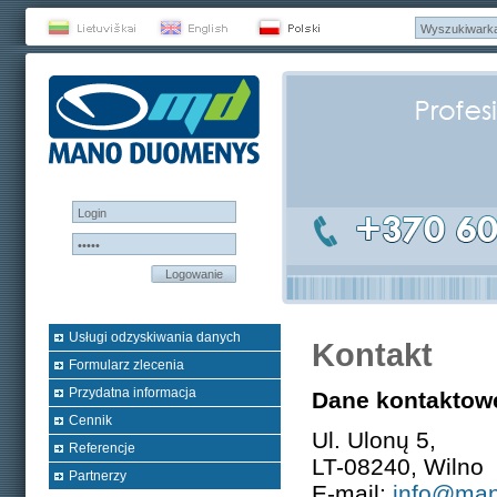
Logowanie
Usługi odzyskiwania danych
Kontakt
Formularz zlecenia
Przydatna informacja
Dane kontaktow
Cennik
Ul. Ulonų 5,
Referencje
LT-08240, Wilno
Partnerzy
E-mail:
info@man