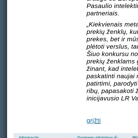
Pasaulio intelekt
partneriais.
„Kiekvienais meta
prekių ženklų, ku
prekes, bet ir mūs
plėtoti verslus, 
Šiuo konkursu nor
prekių ženklams g
žinant, kad intel
paskatinti naujai
patirtimi, parodyt
ribų, papasakoti 
inicijavusio LR Va
grįžti
Informacija
Duomenų atkūrimas iš:
Mūs