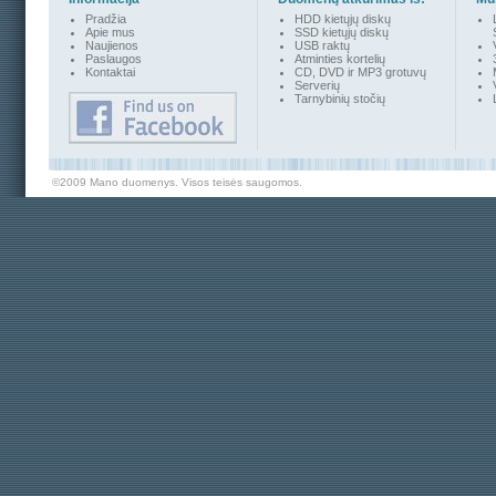
Pradžia
HDD kietųjų diskų
Apie mus
SSD kietųjų diskų
Naujienos
USB raktų
Paslaugos
Atminties kortelių
Kontakta
i
CD, DVD ir MP3 grotuvų
Serverių
Tarnybinių stočių
©2009 Mano duomenys. Visos teisės saugomos.