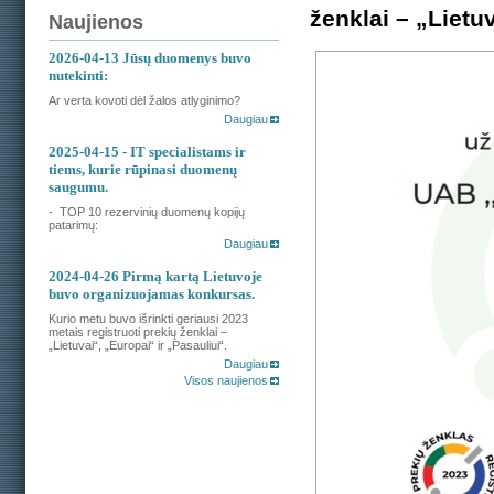
ženklai – „Lietuv
Naujienos
2026-04-13
Jūsų duomenys buvo
nutekinti:
Ar verta kovoti dėl žalos atlyginimo?
Daugiau
2025-04-15
- IT specialistams ir
tiems, kurie rūpinasi duomenų
saugumu.
- TOP 10 rezervinių duomenų kopijų
patarimų:
Daugiau
2024-04-26
Pirmą kartą Lietuvoje
buvo organizuojamas konkursas.
Kurio metu buvo išrinkti geriausi 2023
metais registruoti prekių ženklai –
„Lietuvai“, „Europai“ ir „Pasauliui“.
Daugiau
Visos naujienos