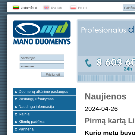
Prisijungti
Duomenų atkūrimo paslaugos
Naujienos
Paslaugų užsakymas
Naudinga informacija
2024-04-26
Įkainiai
Pirmą kartą L
Klientų padėkos
Partneriai
Kurio metu buvo 