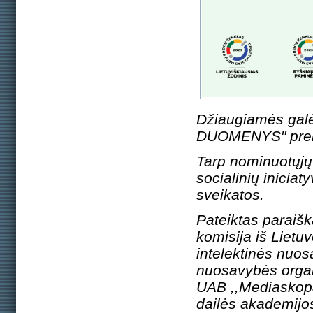
Džiaugiamės gal
DUOMENYS" prekių
Tarp nominuotųjų 
socialinių iniciat
sveikatos.
Pateiktas paraišk
komisija iš Lietu
intelektinės nuos
nuosavybės organ
UAB ,,Mediaskopas
dailės akademijos