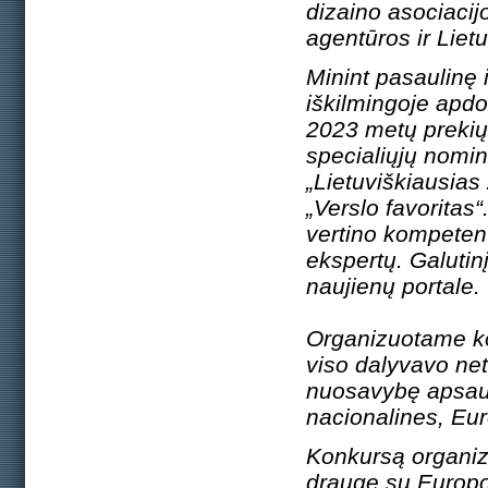
dizaino asociacijo
agentūros ir Liet
Minint pasaulinę 
iškilmingoje apdo
2023 metų prekių ž
specialiųjų nomin
„Lietuviškiausias 
„Verslo favoritas
vertino kompetent
ekspertų. Galuti
naujienų portale.
Organizuotame ko
viso dalyvavo net 
nuosavybę apsaug
nacionalines, Eu
Konkursą organiz
drauge su Europo