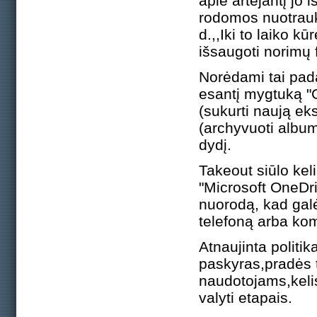
apie artėjantį jo
rodomos nuotrauko
d.,,Iki to laiko k
išsaugoti norimų 
Norėdami tai pada
esantį mygtuką "G
(sukurti naują ek
(archyvuoti albumu
dydį.
Takeout siūlo kel
"Microsoft OneDriv
nuorodą, kad galėt
telefoną arba kom
Atnaujinta politik
paskyras,pradės t
naudotojams,keli
valyti etapais.