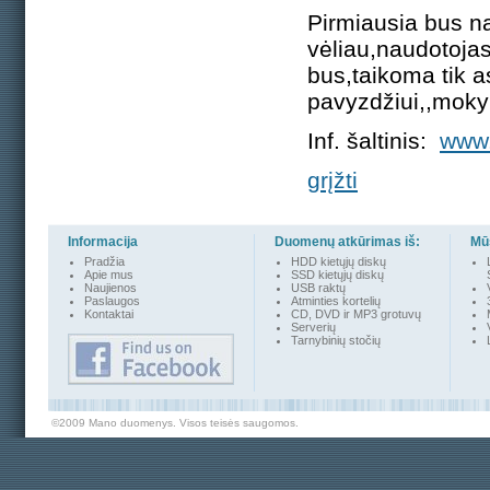
Pirmiausia bus n
vėliau,naudotojas 
bus,taikoma tik 
pavyzdžiui,,moky
Inf. šaltinis:
www.
grįžti
Informacija
Duomenų atkūrimas iš:
Mūs
Pradžia
HDD kietųjų diskų
Apie mus
SSD kietųjų diskų
Naujienos
USB raktų
Paslaugos
Atminties kortelių
Kontakta
i
CD, DVD ir MP3 grotuvų
Serverių
Tarnybinių stočių
©2009 Mano duomenys. Visos teisės saugomos.