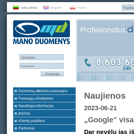
Prisijungti
Duomenų atkūrimo paslaugos
Naujienos
Paslaugų užsakymas
Naudinga informacija
2023-06-21
Įkainiai
„Google" visa
Klientų padėkos
Partneriai
Dar nevėlu jas iš