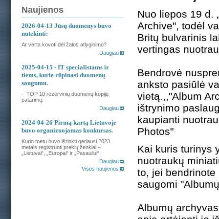
Naujienos
Nuo liepos 19 d.
Archive", todėl va
2026-04-13
Jūsų duomenys buvo
nutekinti:
Britų bulvarinis l
Ar verta kovoti dėl žalos atlyginimo?
vertingas nuotra
Daugiau
2025-04-15
- IT specialistams ir
Bendrovė nusprend
tiems, kurie rūpinasi duomenų
anksto pasiūlė var
saugumu.
vietą.,,"Album Arc
- TOP 10 rezervinių duomenų kopijų
patarimų:
ištrynimo paslaug
Daugiau
kaupianti nuotrau
2024-04-26
Pirmą kartą Lietuvoje
Photos"
buvo organizuojamas konkursas.
Kurio metu buvo išrinkti geriausi 2023
Kai kuris turinys 
metais registruoti prekių ženklai –
„Lietuvai“, „Europai“ ir „Pasauliui“.
nuotraukų miniati
Daugiau
Visos naujienos
to, jei bendrinote
saugomi "Albumų 
Albumų archyvas t