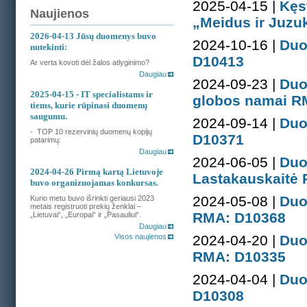
2025-04-15 |
Kęs
Naujienos
„Meidus ir Juz
2026-04-13
Jūsų duomenys buvo
2024-10-16 |
Duo
nutekinti:
D10413
Ar verta kovoti dėl žalos atlyginimo?
Daugiau
2024-09-23 |
Duo
2025-04-15
- IT specialistams ir
globos namai R
tiems, kurie rūpinasi duomenų
saugumu.
2024-09-14 |
Duo
- TOP 10 rezervinių duomenų kopijų
D10371
patarimų:
Daugiau
2024-06-05 |
Duo
2024-04-26
Pirmą kartą Lietuvoje
Lastakauskaitė
buvo organizuojamas konkursas.
2024-05-08 |
Duo
Kurio metu buvo išrinkti geriausi 2023
metais registruoti prekių ženklai –
RMA: D10368
„Lietuvai“, „Europai“ ir „Pasauliui“.
Daugiau
Visos naujienos
2024-04-20 |
Duo
RMA: D10335
2024-04-04 |
Duo
D10308