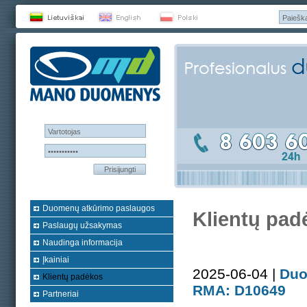
Prisijungti
Duomenų atkūrimo paslaugos
Klientų pad
Paslaugų užsakymas
Naudinga informacija
Įkainiai
2025-06-04 |
Duo
Klientų padėkos
RMA: D10649
Partneriai