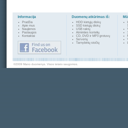
Informacija
Duomenų atkūrimas iš:
Mūs
Pradžia
HDD kietųjų diskų
Apie mus
SSD kietųjų diskų
Naujienos
USB raktų
Paslaugos
Atminties kortelių
Kontakta
i
CD, DVD ir MP3 grotuvų
Serverių
Tarnybinių stočių
©2009 Mano duomenys. Visos teisės saugomos.